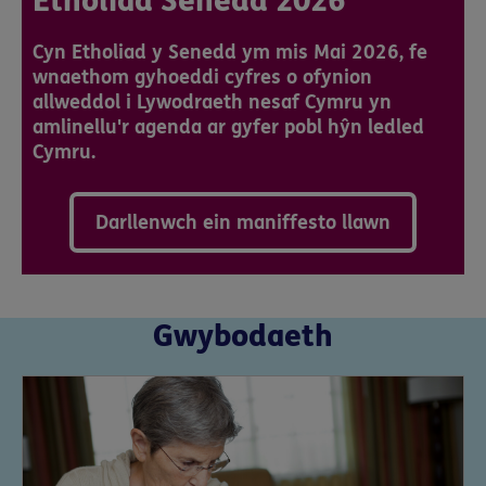
Etholiad Senedd 2026
Cyn Etholiad y Senedd ym mis Mai 2026, fe
wnaethom gyhoeddi cyfres o ofynion
allweddol i Lywodraeth nesaf Cymru yn
amlinellu'r agenda ar gyfer pobl hŷn ledled
Cymru.
Darllenwch ein maniffesto llawn
Gwybodaeth