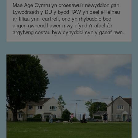
Mae Age Cymru yn croesawu'r newyddion gan
Lywodraeth y DU y bydd TAW yn cael ei leihau
ar filiau ynni cartrefi, ond yn rhybuddio bod
angen gwneud llawer mwy i fynd i'r afael â'r
argyfwng costau byw cynyddol cyn y gaeaf hwn.