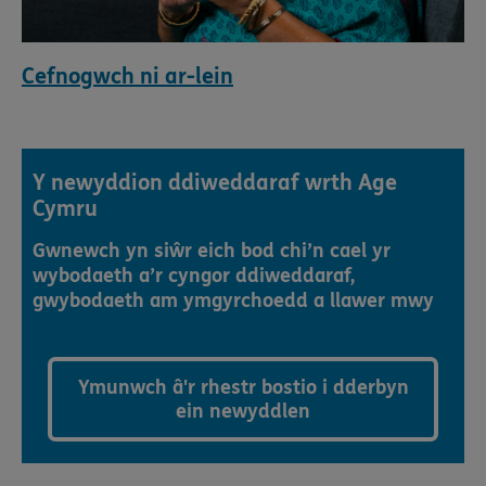
Cefnogwch ni ar-lein
Y newyddion ddiweddaraf wrth Age
Cymru
Gwnewch yn siŵr eich bod chi’n cael yr
wybodaeth a’r cyngor ddiweddaraf,
gwybodaeth am ymgyrchoedd a llawer mwy
Ymunwch â'r rhestr bostio i dderbyn
ein newyddlen