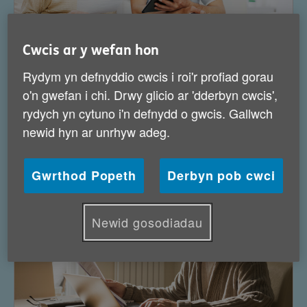
Cwcis ar y wefan hon
Rydym yn defnyddio cwcis i roi'r profiad gorau
o'n gwefan i chi. Drwy glicio ar 'dderbyn cwcis',
Cefnogaeth costau byw
rydych yn cytuno i'n defnydd o gwcis. Gallwch
newid hyn ar unrhyw adeg.
Gwrthod Popeth
Derbyn pob cwci
Newid gosodiadau