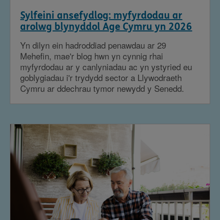
Sylfeini ansefydlog: myfyrdodau ar
arolwg blynyddol Age Cymru yn 2026
Yn dilyn ein hadroddiad penawdau ar 29
Mehefin, mae'r blog hwn yn cynnig rhai
myfyrdodau ar y canlyniadau ac yn ystyried eu
goblygiadau i'r trydydd sector a Llywodraeth
Cymru ar ddechrau tymor newydd y Senedd.