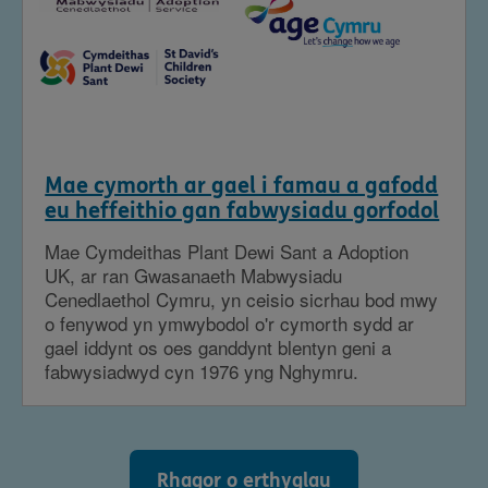
Mae cymorth ar gael i famau a gafodd
eu heffeithio gan fabwysiadu gorfodol
Mae Cymdeithas Plant Dewi Sant a Adoption
UK, ar ran Gwasanaeth Mabwysiadu
Cenedlaethol Cymru, yn ceisio sicrhau bod mwy
o fenywod yn ymwybodol o'r cymorth sydd ar
gael iddynt os oes ganddynt blentyn geni a
fabwysiadwyd cyn 1976 yng Nghymru.
Rhagor o erthyglau