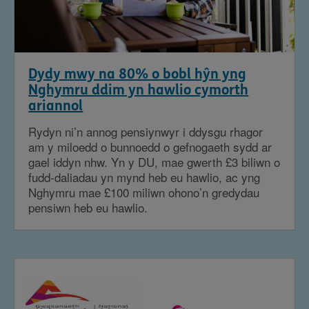
Dydy mwy na 80% o bobl hŷn yng
Nghymru ddim yn hawlio cymorth
ariannol
Rydyn ni’n annog pensiynwyr i ddysgu rhagor
am y miloedd o bunnoedd o gefnogaeth sydd ar
gael iddyn nhw. Yn y DU, mae gwerth £3 biliwn o
fudd-daliadau yn mynd heb eu hawlio, ac yng
Nghymru mae £100 miliwn ohono’n gredydau
pensiwn heb eu hawlio.