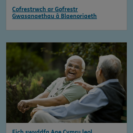
Cofrestrwch ar Gofrestr
Gwasanaethau â Blaenoriaeth
Eich swyddfa Age Cymru leol