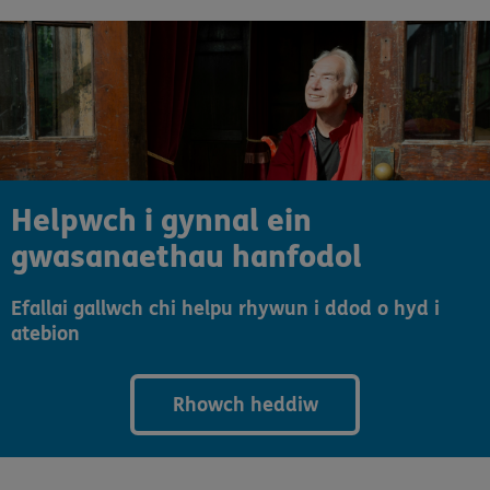
Helpwch i gynnal ein
gwasanaethau hanfodol
Efallai gallwch chi helpu rhywun i ddod o hyd i
atebion
Rhowch heddiw