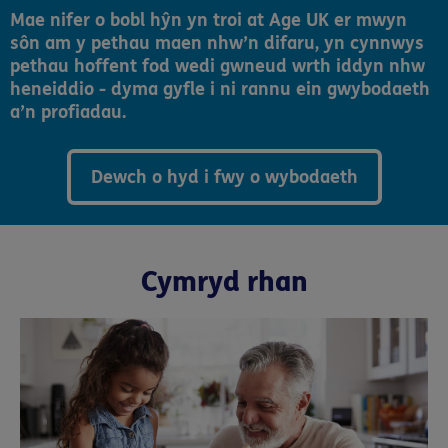
Mae nifer o bobl hŷn yn troi at Age UK er mwyn
sôn am y pethau maen nhw’n difaru, yn cynnwys
pethau hoffent fod wedi gwneud wrth iddyn nhw
heneiddio - dyma gyfle i ni rannu ein gwybodaeth
a’n profiadau.
Dewch o hyd i fwy o wybodaeth
Cymryd rhan