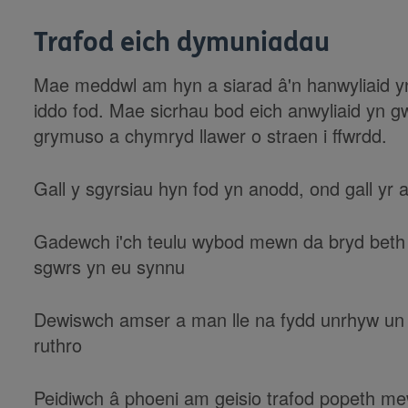
Trafod eich dymuniadau
Mae meddwl am hyn a siarad â'n hanwyliaid y
iddo fod. Mae sicrhau bod eich anwyliaid yn
grymuso a chymryd llawer o straen i ffwrdd.
Gall y sgyrsiau hyn fod yn anodd, ond gall yr
Gadewch i'ch teulu wybod mewn da bryd beth r
sgwrs yn eu synnu
Dewiswch amser a man lle na fydd unrhyw un y
ruthro
Peidiwch â phoeni am geisio trafod popeth m