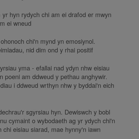
 yr hyn rydych chi am ei drafod er mwyn
 am ei wneud
 ohonoch chi'n mynd yn emosiynol.
mladau, nid dim ond y rhai positif
gyrsiau yma - efallai nad ydyn nhw eisiau
n poeni am ddweud y pethau anghywir.
rindiau i ddweud wrthyn nhw y byddai'n eich
dechrau'r sgyrsiau hyn. Dewiswch y bobl
nnu cymaint o wybodaeth ag yr ydych chi'n
 chi eisiau siarad, mae hynny'n iawn