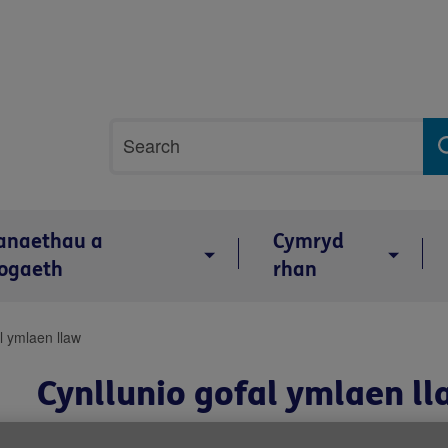
Site
Chwilio
search
anaethau a
Cymryd
ogaeth
rhan
l ymlaen llaw
Cynllunio gofal ymlaen l