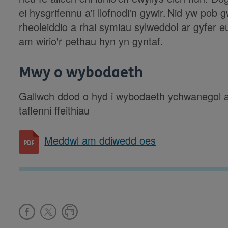
ei hysgrifennu a'i llofnodi'n gywir. Nid yw pob
rheoleiddio a rhai symiau sylweddol ar gyfer e
am wirio'r pethau hyn yn gyntaf.
Mwy o wybodaeth
Gallwch ddod o hyd i wybodaeth ychwanegol am
taflenni ffeithiau
Meddwl am ddiwedd oes