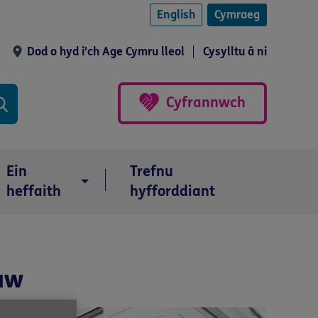
English
Cymraeg
Dod o hyd i'ch Age Cymru lleol
Cysylltu â ni
Cyfrannwch
Ein
Trefnu
heffaith
hyfforddiant
law