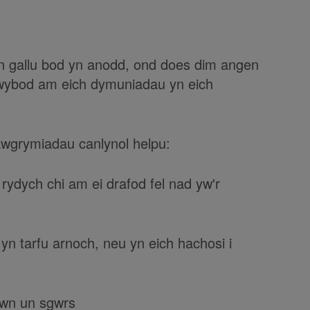
n gallu bod yn anodd, ond does dim angen
 gwybod am eich dymuniadau yn eich
 awgrymiadau canlynol helpu:
ydych chi am ei drafod fel nad yw'r
n tarfu arnoch, neu yn eich hachosi i
ewn un sgwrs