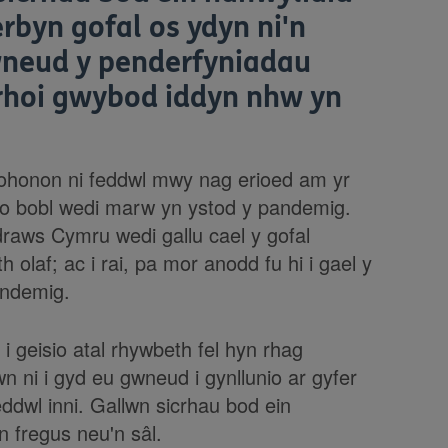
rbyn gofal os ydyn ni'n
wneud y penderfyniadau
u rhoi gwybod iddyn nhw yn
ohonon ni feddwl mwy nag erioed am yr
er o bobl wedi marw yn ystod y pandemig.
draws Cymru wedi gallu cael y gofal
 olaf; ac i rai, pa mor anodd fu hi i gael y
andemig.
 geisio atal rhywbeth fel hyn rhag
n ni i gyd eu gwneud i gynllunio ar gyfer
dwl inni. Gallwn sicrhau bod ein
 fregus neu'n sâl.