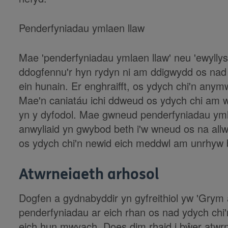
Penderfyniadau ymlaen llaw
Mae 'penderfyniadau ymlaen llaw' neu 'ewyllys
ddogfennu'r hyn rydyn ni am ddigwydd os nad y
ein hunain. Er enghraifft, os ydych chi'n any
Mae'n caniatáu ichi ddweud os ydych chi am w
yn y dyfodol. Mae gwneud penderfyniadau ymla
anwyliaid yn gwybod beth i'w wneud os na all
os ydych chi'n newid eich meddwl am unrhyw b
Atwrneiaeth arhosol
Dogfen a gydnabyddir yn gyfreithiol yw 'Grym 
penderfyniadau ar eich rhan os nad ydych chi
eich hun mwyach. Does dim rhaid i bŵer atwrna