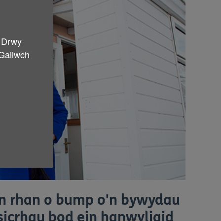
. Drwy
 Gallwch
un rhan o bump o'n bywydau
sicrhau bod ein hanwyliaid