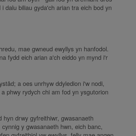
 i dalu biliau gyda'ch arian tra eich bod yn
thredu, mae gwneud ewyllys yn hanfodol.
a fydd eich arian a'ch eiddo yn mynd i'r
ystâd; a oes unrhyw ddyledion i'w nodi,
 a phwy rydych chi am fod yn ysgutorion
d hyn drwy gyfreithiwr, gwasanaeth
'n cynnig y gwasanaeth hwn, eich banc,
gfen gyfreithiol yw ewyllys, felly mae angen