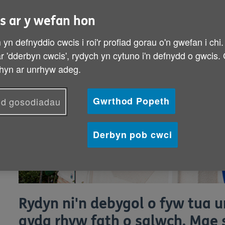
s ar y wefan hon
yn defnyddio cwcis i roi'r profiad gorau o'n gwefan i chi
 ar 'dderbyn cwcis', rydych yn cytuno i'n defnydd o gwcis.
hyn ar unrhyw adeg.
Gwrthod Popeth
d gosodiadau
Derbyn pob cwci
Rydyn ni'n debygol o fyw tua 
gyda rhyw fath o salwch. Mae 