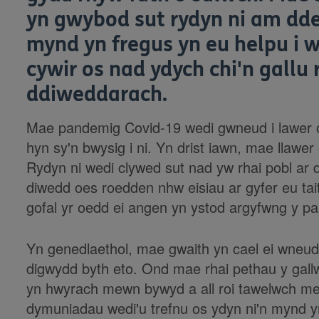
yn gwybod sut rydyn ni am dde
mynd yn fregus yn eu helpu i 
cywir os nad ydych chi'n gall
ddiweddarach.
Mae pandemig Covid-19 wedi gwneud i lawer 
hyn sy'n bwysig i ni. Yn drist iawn, mae llaw
Rydyn ni wedi clywed sut nad yw rhai pobl ar 
diwedd oes roedden nhw eisiau ar gyfer eu taith
gofal yr oedd ei angen yn ystod argyfwng y p
Yn genedlaethol, mae gwaith yn cael ei wneud i
digwydd byth eto. Ond mae rhai pethau y gallw
yn hwyrach mewn bywyd a all roi tawelwch med
dymuniadau wedi'u trefnu os ydyn ni'n mynd yn