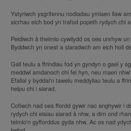
Ystyriwch ysgrifennu nodiadau ymlaen llaw am
sicrhau eich bod yn trafod popeth rydych chi
Peidiwch â theimlo cywilydd os oes unrhyw un
Byddwch yn onest a siaradwch am eich holl dei
Gall teulu a ffrindiau fod yn gyndyn o gael y s
meddwl amdanoch chi fel hyn, neu maen nhw'
Efallai y byddai'n tawelu meddyliau teulu a ff
helpu chi i siarad.
Cofiwch nad oes ffordd gywir nac anghywir i d
rydych chi eisiau siarad â nhw, a dim ond rha
teimlo'n gyfforddus gyda nhw. Ac os nad ydych
hefyd.