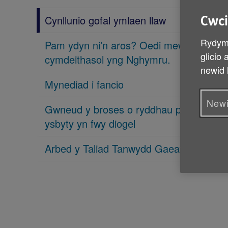
Cynllunio gofal ymlaen llaw
Cwci
Rydym 
Pam ydyn ni’n aros? Oedi mewn gofal
glicio
cymdeithasol yng Nghymru.
newid 
Mynediad i fancio
Newi
Gwneud y broses o ryddhau pobl o’r
ysbyty yn fwy diogel
Arbed y Taliad Tanwydd Gaeaf