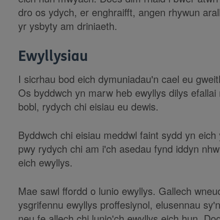
dro os ydych, er enghraifft, angen rhywun arall
yr ysbyty am driniaeth.
Ewyllysiau
I sicrhau bod eich dymuniadau'n cael eu gwei
Os byddwch yn marw heb ewyllys dilys efallai n
bobl, rydych chi eisiau eu dewis.
Byddwch chi eisiau meddwl faint sydd yn eich 
pwy rydych chi am i'ch asedau fynd iddyn nhw
eich ewyllys.
Mae sawl ffordd o lunio ewyllys. Gallech wneu
ysgrifennu ewyllys proffesiynol, elusennau sy
neu fe allech chi lunio'ch ewyllys eich hun. Do