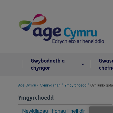
Skip
to
content
Gwybodaeth a
Gwas
chyngor
chefn
You
Age Cymru
Cymryd rhan
Ymgyrchoedd
Cynllunio gofa
are
here:
Ymgyrchoedd
Newidiadau i ffonau llinell dir