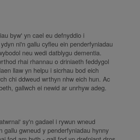
iau byw' yn cael eu defnyddio i
dyn ni'n gallu cyfleu ein penderfyniadau
mwybodol neu wedi datblygu dementia.
rthod rhai rhannau o driniaeth feddygol
en llaw yn helpu i sicrhau bod eich
wch chi ddweud wrthyn nhw eich hun. Ac
eth, gallwch ei newid ar unrhyw adeg.
atwrnai' sy'n gadael i rywun wneud
'n gallu gwneud y penderfyniadau hynny
i fod am byth - gall fod yn drefniant dros