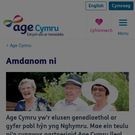
Skip
to
English
Cymraeg
content
Cyfrannwch
Menu
You
Age Cymru
are
here:
Amdanom ni
Age Cymru yw'r elusen genedlaethol ar
gyfer pobl hŷn yng Nghymru. Mae ein teulu
ni'n cynnwys partneriaid Age Cymru lleol