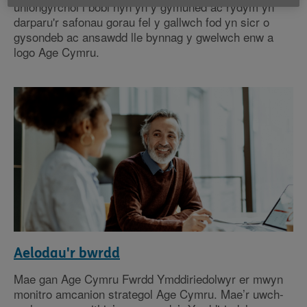
uniongyrchol i bobl hŷn yn y gymuned ac rydym yn
darparu'r safonau gorau fel y gallwch fod yn sicr o
gysondeb ac ansawdd lle bynnag y gwelwch enw a
logo Age Cymru.
Aelodau'r bwrdd
Mae gan Age Cymru Fwrdd Ymddiriedolwyr er mwyn
monitro amcanion strategol Age Cymru. Mae’r uwch-