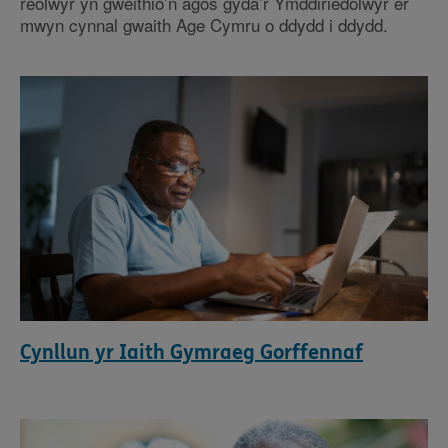
reolwyr yn gweithio’n agos gyda’r Ymddiriedolwyr er
mwyn cynnal gwaith Age Cymru o ddydd i ddydd.
Cynllun yr Iaith Gymraeg Gorffennaf