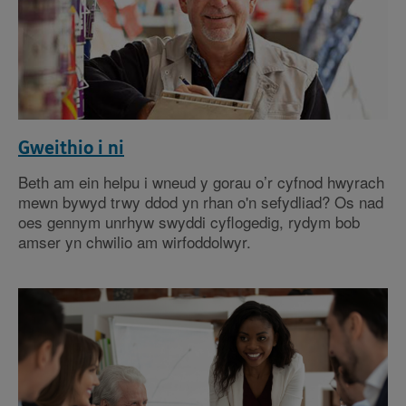
Gweithio i ni
Beth am ein helpu i wneud y gorau o’r cyfnod hwyrach
mewn bywyd trwy ddod yn rhan o'n sefydliad? Os nad
oes gennym unrhyw swyddi cyflogedig, rydym bob
amser yn chwilio am wirfoddolwyr.