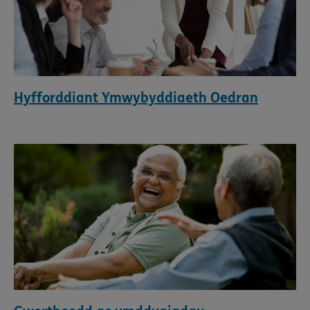
Hyfforddiant Ymwybyddiaeth Oedran