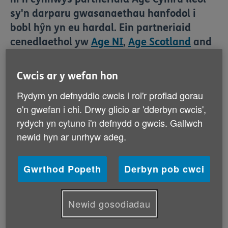
sy'n darparu gwasanaethau hanfodol i
bobl hŷn yn eu hardal. Ein partneriaid
cenedlaethol yw
Age NI
,
Age Scotland
and
Age UK
.
Cwcis ar y wefan hon
Rydym yn defnyddio cwcis i roi'r profiad gorau
o'n gwefan i chi. Drwy glicio ar 'dderbyn cwcis',
rydych yn cytuno i'n defnydd o gwcis. Gallwch
newid hyn ar unrhyw adeg.
Gwrthod Popeth
Derbyn pob cwci
Yr hyn â wnawn
Newid gosodiadau
Rydym yn darparu gwasanaethau hanfodol yn