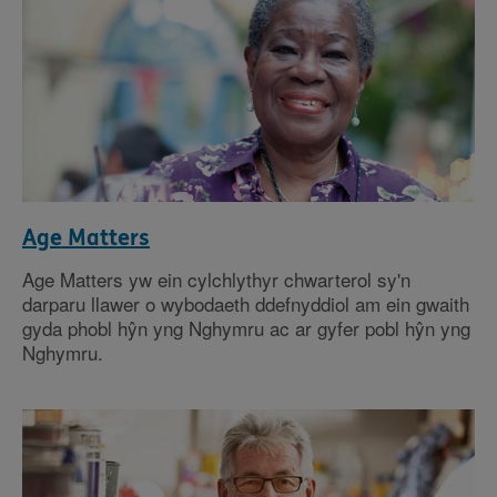
Age Matters
Age Matters yw ein cylchlythyr chwarterol sy'n
darparu llawer o wybodaeth ddefnyddiol am ein gwaith
gyda phobl hŷn yng Nghymru ac ar gyfer pobl hŷn yng
Nghymru.