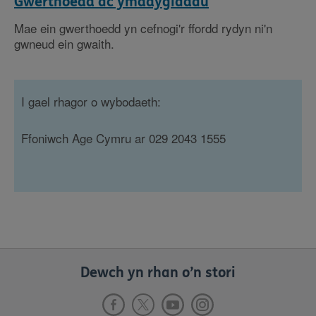
Gwerthoedd ac ymddygiadau
Mae ein gwerthoedd yn cefnogi'r ffordd rydyn ni'n
gwneud ein gwaith.
I gael rhagor o wybodaeth:
Ffoniwch Age Cymru ar 029 2043 1555
Dewch yn rhan o’n stori