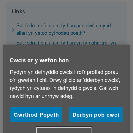
Links
Sut fedra i ofalu am fy hun pan dwi’n mynd
allan yn ystod cyfnodau poeth?
Sut fedra i ofalu am fy hun yn fy nghartref yn
ystod cyfnodau poeth?
Beth ddylwn i wneud os nad ydw i wedi yfed
Cwcis ar y wefan hon
digon o ddŵr?
Rydym yn defnyddio cwcis i roi'r profiad gorau
Beth ddylwn i wneud os nad ydw i wedi yfed
o'n gwefan i chi. Drwy glicio ar 'dderbyn cwcis',
digon o ddŵr, neu os ydw i’n gorgynhesu?
rydych yn cytuno i'n defnydd o gwcis. Gallwch
newid hyn ar unrhyw adeg.
Gwrthod Popeth
Derbyn pob cwci
Sut fedra i ofalu am fy hun pan