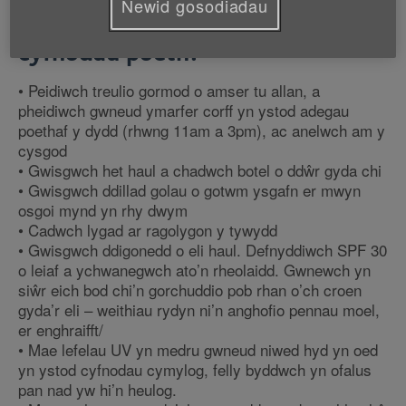
Newid gosodiadau
dwi’n mynd allan yn ystod
cyfnodau poeth?
• Peidiwch treulio gormod o amser tu allan, a
pheidiwch gwneud ymarfer corff yn ystod adegau
poethaf y dydd (rhwng 11am a 3pm), ac anelwch am y
cysgod
• Gwisgwch het haul a chadwch botel o ddŵr gyda chi
• Gwisgwch ddillad golau o gotwm ysgafn er mwyn
osgoi mynd yn rhy dwym
• Cadwch lygad ar ragolygon y tywydd
• Gwisgwch ddigonedd o eli haul. Defnyddiwch SPF 30
o leiaf a ychwanegwch ato’n rheolaidd. Gwnewch yn
siŵr eich bod chi’n gorchuddio pob rhan o’ch croen
gyda’r eli – weithiau rydyn ni’n anghofio pennau moel,
er enghraifft/
• Mae lefelau UV yn medru gwneud niwed hyd yn oed
yn ystod cyfnodau cymylog, felly byddwch yn ofalus
pan nad yw hi’n heulog.