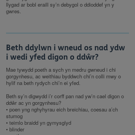
llygad ar bobl eraill sy’n debygol o ddioddef yn y
gwres.
Beth ddylwn i wneud os nad ydw
i wedi yfed digon o ddŵr?
Mae tywydd poeth a sych yn medru gwneud i chi
gorgynhesu, ac weithiau byddwch chi’n colli mwy o
hylif na beth rydych chi’n ei yfed.
Beth sy’n digwydd i’r corff pan nad yw’n cael digon o
ddŵr ac yn gorgynhesu?
• poen yng nghyhyrau eich breichiau, coesau a’ch
stumog
• teimlo braidd yn gymysglyd
• blinder