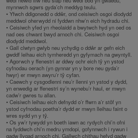
wedi newid lliw neu siâp neu wedi bod yn gwaedu,
mynnwch sgwrs gyda’ch meddyg teulu.
• Yfwch ddigonedd o ddŵr, ond ceisiwch osgoi diodydd
meddwol oherwydd ni fyddwn nhw’n eich hydradu chi.
• Ceisiwch yfed yn rheolaidd a bwytwch hyd yn oed os
nad oes chwant bwyd arnoch chi. Ceisiwch osgoi
diodydd meddwol.
• Gall clwtyn gwlyb neu ychydig o ddŵr ar gefn eich
gwddf leihau eich tymheredd yn gyfymach na gwyntyll.
• Agorwch y ffenestri ar ddwy ochr eich tŷ yn ystod
cyfnodau oerach (yn gynnar yn y bore neu gyda’r
hwyr) er mwyn awyru’r tŷ cyfan.
• Caewch y cysgodlenni neu’r llenni yn ystod y dydd,
yn enwedig ar ffenestri sy’n wynebu’r haul, er mwyn
cadw’r gwres tu allan.
• Ceisiwch leihau eich defnydd o’r ffwrn a’r stôf yn
ystod cyfnodau poetha’r dydd er mwyn lleihau faint o
wres sydd yn y tŷ.
• Os yw’r tywydd yn boeth iawn ac rydych chi’n ofni
na fyddwch chi’n medru ymdopi, gofynnwch i rywun i
gadw llygad arnoch chi. Gallwch chithau hefyd gadw