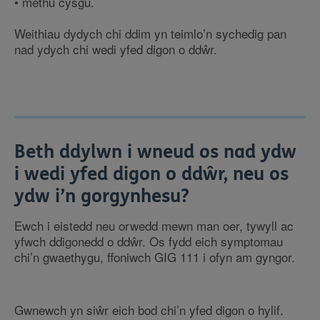
• methu cysgu.
Weithiau dydych chi ddim yn teimlo’n sychedig pan
nad ydych chi wedi yfed digon o ddŵr.
Beth ddylwn i wneud os nad ydw
i wedi yfed digon o ddŵr, neu os
ydw i’n gorgynhesu?
Ewch i eistedd neu orwedd mewn man oer, tywyll ac
yfwch ddigonedd o ddŵr. Os fydd eich symptomau
chi’n gwaethygu, ffoniwch GIG 111 i ofyn am gyngor.
Gwnewch yn siŵr eich bod chi’n yfed digon o hylif.