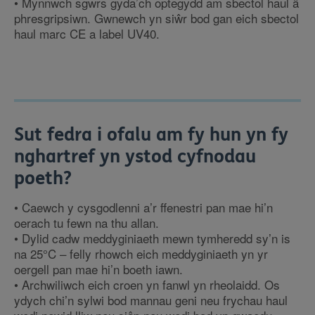
• Mynnwch sgwrs gyda’ch optegydd am sbectol haul â
phresgripsiwn. Gwnewch yn siŵr bod gan eich sbectol
haul marc CE a label UV40.
Sut fedra i ofalu am fy hun yn fy
nghartref yn ystod cyfnodau
poeth?
• Caewch y cysgodlenni a’r ffenestri pan mae hi’n
oerach tu fewn na thu allan.
• Dylid cadw meddyginiaeth mewn tymheredd sy’n is
na 25°C – felly rhowch eich meddyginiaeth yn yr
oergell pan mae hi’n boeth iawn.
• Archwiliwch eich croen yn fanwl yn rheolaidd. Os
ydych chi’n sylwi bod mannau geni neu frychau haul