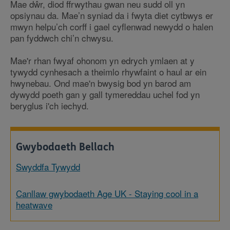
Mae dŵr, diod ffrwythau gwan neu sudd oll yn
opsiynau da. Mae’n syniad da i fwyta diet cytbwys er
mwyn helpu’ch corff i gael cyflenwad newydd o halen
pan fyddwch chi’n chwysu.
Mae'r rhan fwyaf ohonom yn edrych ymlaen at y
tywydd cynhesach a theimlo rhywfaint o haul ar ein
hwynebau. Ond mae'n bwysig bod yn barod am
dywydd poeth gan y gall tymereddau uchel fod yn
beryglus i'ch iechyd.
Gwybodaeth Bellach
Swyddfa Tywydd
Canllaw gwybodaeth Age UK - Staying cool in a
heatwave