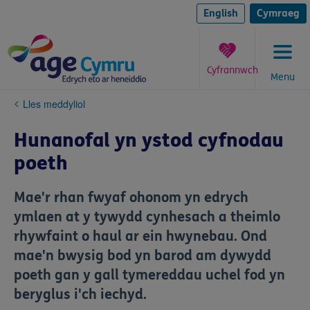
Skip
to
English
Cymraeg
content
Cyfrannwch
Menu
You
Lles meddyliol
are
here:
Hunanofal yn ystod cyfnodau
poeth
Mae'r rhan fwyaf ohonom yn edrych
ymlaen at y tywydd cynhesach a theimlo
rhywfaint o haul ar ein hwynebau. Ond
mae'n bwysig bod yn barod am dywydd
poeth gan y gall tymereddau uchel fod yn
beryglus i'ch iechyd.