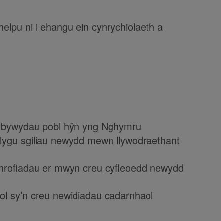
helpu ni i ehangu ein cynrychiolaeth a
la bywydau pobl hŷn yng Nghymru
blygu sgiliau newydd mewn llywodraethant
 phrofiadau er mwyn creu cyfleoedd newydd
ol sy’n creu newidiadau cadarnhaol