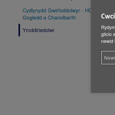
Cydlynydd Gwirfoddolwyr - HOPE –
Cwci
Gogledd a Chanolbarth
Rydym 
Ymddiriedolwr
glicio
newid 
Newi