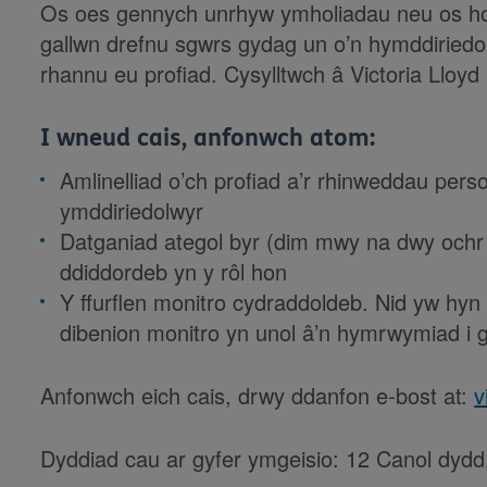
Os oes gennych unrhyw ymholiadau neu os hoffe
gallwn drefnu sgwrs gydag un o’n hymddiriedo
rhannu eu profiad. Cysylltwch â Victoria Lloyd
I wneud cais, anfonwch atom:
Amlinelliad o’ch profiad a’r rhinweddau per
ymddiriedolwyr
Datganiad ategol byr (dim mwy na dwy oc
ddiddordeb yn y rôl hon
Y ffurflen monitro cydraddoldeb. Nid yw hyn
dibenion monitro yn unol â’n hymrwymiad i 
Anfonwch eich cais, drwy ddanfon e-bost at:
v
Dyddiad cau ar gyfer ymgeisio: 12 Canol dydd