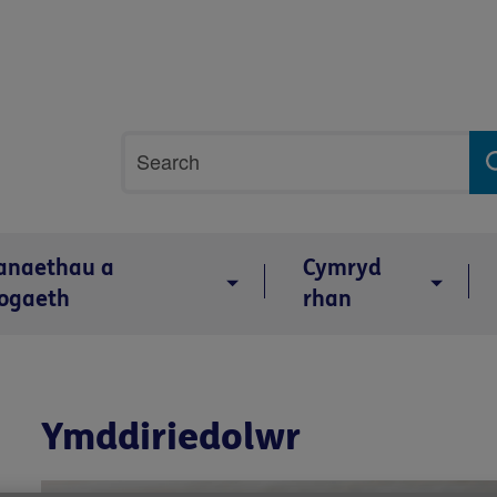
Site
Chwilio
search
anaethau a
Cymryd
ogaeth
rhan
Ymddiriedolwr