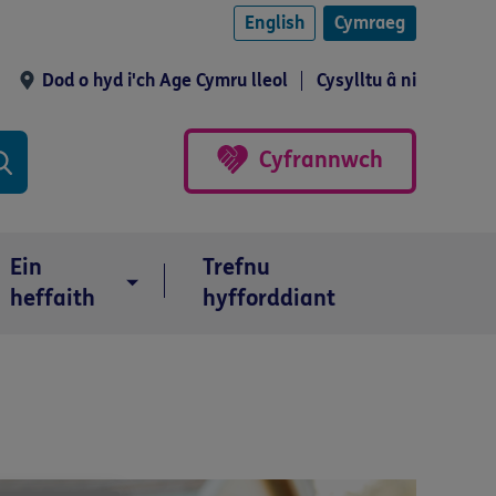
English
Cymraeg
Dod o hyd i'ch Age Cymru lleol
Cysylltu â ni
Cyfrannwch
Ein
Trefnu
heffaith
hyfforddiant