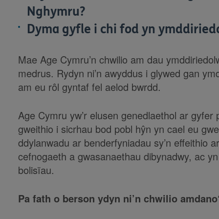
Nghymru?
Dyma gyfle i chi fod yn ymddiried
Mae Age Cymru’n chwilio am dau ymddiriedolw
medrus. Rydyn ni’n awyddus i glywed gan ymddi
am eu rôl gyntaf fel aelod bwrdd.
Age Cymru yw’r elusen genedlaethol ar gyfer 
gweithio i sicrhau bod pobl hŷn yn cael eu gw
ddylanwadu ar benderfyniadau sy’n effeithio a
cefnogaeth a gwasanaethau dibynadwy, ac yn d
bolisïau.
Pa fath o berson ydyn ni’n chwilio amdano