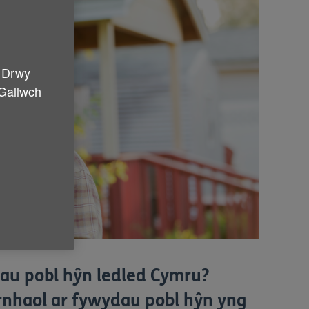
. Drwy
 Gallwch
au pobl hŷn ledled Cymru?
arnhaol ar fywydau pobl hŷn yng