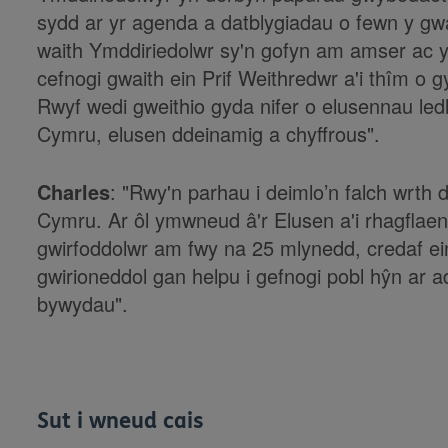
sydd ar yr agenda a datblygiadau o fewn y gw
waith Ymddiriedolwr sy'n gofyn am amser ac
cefnogi gwaith ein Prif Weithredwr a'i thîm o
Rwyf wedi gweithio gyda nifer o elusennau led
Cymru, elusen ddeinamig a chyffrous".
Charles
: "Rwy'n parhau i deimlo’n falch wrt
Cymru. Ar ôl ymwneud â'r Elusen a'i rhagflaen
gwirfoddolwr am fwy na 25 mlynedd, credaf e
gwirioneddol gan helpu i gefnogi pobl hŷn ar 
bywydau".
Sut i wneud cais