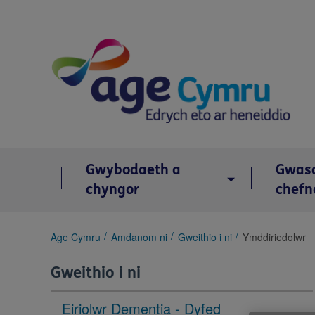
Skip
to
content
Gwybodaeth a
Gwas
chyngor
chefn
You
Age Cymru
Amdanom ni
Gweithio i ni
Ymddiriedolwr
are
here:
Gweithio i ni
Eiriolwr Dementia - Dyfed