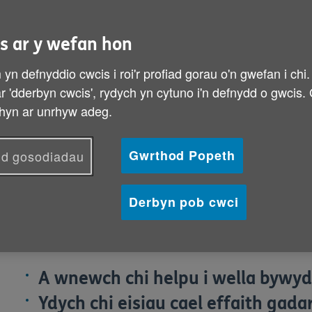
s ar y wefan hon
yn defnyddio cwcis i roi'r profiad gorau o'n gwefan i chi
 ar 'dderbyn cwcis', rydych yn cytuno i'n defnydd o gwcis.
hyn ar unrhyw adeg.
Gwrthod Popeth
d gosodiadau
Derbyn pob cwci
A wnewch chi helpu i wella bywyd
Ydych chi eisiau cael effaith gad