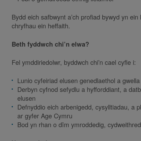
Bydd eich safbwynt a’ch profiad bywyd yn ein 
chryfhau ein heffaith.
Beth fyddwch chi’n elwa?
Fel ymddiriedolwr, byddwch chi’n cael cyfle i:
Lunio cyfeiriad elusen genedlaethol a gwel
Derbyn cyfnod sefydlu a hyfforddiant, a dat
elusen
Defnyddio eich arbenigedd, cysylltiadau, a
ar gyfer Age Cymru
Bod yn rhan o dîm ymroddedig, cydweithred