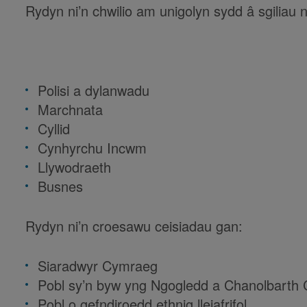
Rydyn ni’n chwilio am unigolyn sydd â sgiliau n
Polisi a dylanwadu
Marchnata
Cyllid
Cynhyrchu Incwm
Llywodraeth
Busnes
Rydyn ni’n croesawu ceisiadau gan:
Siaradwyr Cymraeg
Pobl sy’n byw yng Ngogledd a Chanolbarth
Pobl o gefndiroedd ethnig lleiafrifol