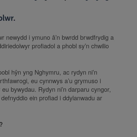
olwr.
r newydd i ymuno â’n bwrdd brwdfrydig a
riedolwyr profiadol a phobl sy’n chwilio
pobl hŷn yng Nghymru, ac rydyn ni’n
erthfawrogi, eu cynnwys a’u grymuso i
r eu bywydau. Rydyn ni’n darparu cyngor,
efnyddio ein profiad i ddylanwadu ar
?