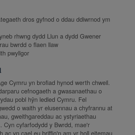
rategaeth dros gyfnod o ddau ddiwrnod ym
 wyneb rhwng dydd Llun a dydd Gwener
rau bwrdd o flaen llaw
th pwyllgor
l
ge Cymru yn brofiad hynod werth chweil.
ddarparu cefnogaeth a gwasanaethau o
ydau pobl hŷn ledled Cymru. Fel
agwedd o waith yr elusennau a chyfrannu at
hau, gweithgareddau ac ystyriaethau
l. Cyn cyfarfodydd y Bwrdd, mae'r
c yn cael eu briffio'n am yr holl eitemau