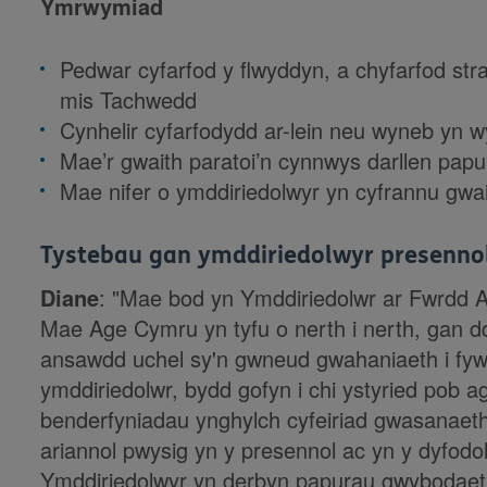
Ymrwymiad
Pedwar cyfarfod y flwyddyn, a chyfarfod st
mis Tachwedd
Cynhelir cyfarfodydd ar-lein neu wyneb yn
Mae’r gwaith paratoi’n cynnwys darllen papu
Mae nifer o ymddiriedolwyr yn cyfrannu gwai
Tystebau gan ymddiriedolwyr presenno
Diane
: "Mae bod yn Ymddiriedolwr ar Fwrdd A
Mae Age Cymru yn tyfu o nerth i nerth, gan 
ansawdd uchel sy'n gwneud gwahaniaeth i fyw
ymddiriedolwr, bydd gofyn i chi ystyried pob 
benderfyniadau ynghylch cyfeiriad gwasanaet
ariannol pwysig yn y presennol ac yn y dyfodo
Ymddiriedolwyr yn derbyn papurau gwybodaeth a