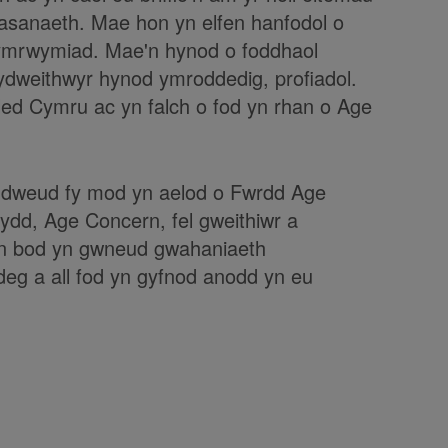
asanaeth. Mae hon yn elfen hanfodol o
 ymrwymiad. Mae'n hynod o foddhaol
 gydweithwyr hynod ymroddedig, profiadol.
led Cymru ac yn falch o fod yn rhan o Age
h ddweud fy mod yn aelod o Fwrdd Age
ydd, Age Concern, fel gweithiwr a
in bod yn gwneud gwahaniaeth
adeg a all fod yn gyfnod anodd yn eu