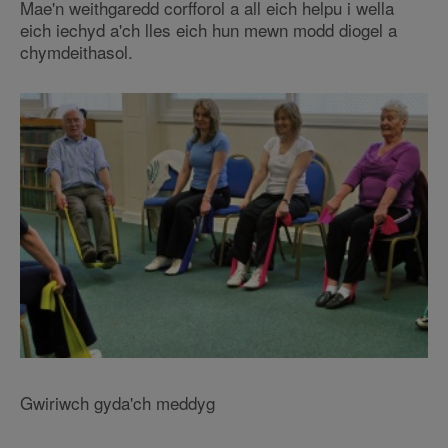
Mae'n weithgaredd corfforol a all eich helpu i wella
eich iechyd a'ch lles eich hun mewn modd diogel a
chymdeithasol.
Gwiriwch gyda'ch meddyg