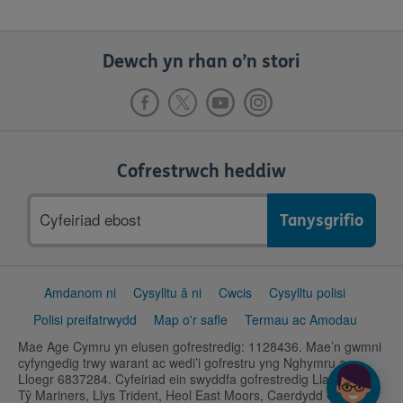
Dewch yn rhan o’n stori
Cofrestrwch heddiw
Cyfeiriad
ebost
Support
Amdanom ni
Cysylltu â ni
Cwcis
Cysylltu polisi
links
Polisi preifatrwydd
Map o'r safle
Termau ac Amodau
Mae Age Cymru yn elusen gofrestredig: 1128436. Mae’n gwmni
cyfyngedig trwy warant ac wedi’i gofrestru yng Nghymru a
Lloegr 6837284. Cyfeiriad ein swyddfa gofrestredig Llawr Isaf,
Tŷ Mariners, Llys Trident, Heol East Moors, Caerdydd CF24