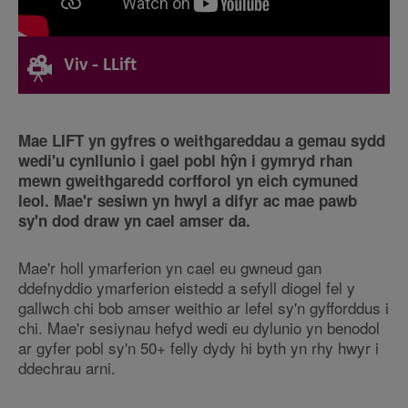
Viv - LLift
Mae LIFT yn gyfres o weithgareddau a gemau sydd
wedi'u cynllunio i gael pobl hŷn i gymryd rhan
mewn gweithgaredd corfforol yn eich cymuned
leol. Mae'r sesiwn yn hwyl a difyr ac mae pawb
sy'n dod draw yn cael amser da.
Mae'r holl ymarferion yn cael eu gwneud gan
ddefnyddio ymarferion eistedd a sefyll diogel fel y
gallwch chi bob amser weithio ar lefel sy'n gyfforddus i
chi. Mae'r sesiynau hefyd wedi eu dylunio yn benodol
ar gyfer pobl sy'n 50+ felly dydy hi byth yn rhy hwyr i
ddechrau arni.