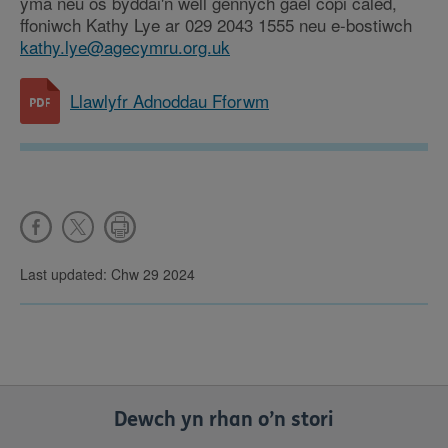
yma neu os byddai'n well gennych gael copi caled,
ffoniwch Kathy Lye ar 029 2043 1555 neu e-bostiwch
kathy.lye@agecymru.org.uk
Llawlyfr Adnoddau Fforwm
Last updated: Chw 29 2024
Dewch yn rhan o’n stori