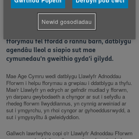
Gwrthod Popeth
Derbyn pob cwci
Gall fforymau pobl hŷn ddylanwadu ar
Newid gosodiadau
ystod eang o faterion yn eu cymunedau.
Rydym yn annog pobl hŷn i ddatblygu
fforymau fel ffordd o rannu barn, datblygu
agendâu lleol a siapio sut mae
cymunedau'n gweithio gyda'i gilydd.
Mae Age Cymru wedi datblygu Llawlyfr Adnoddau
Fforwm i helpu fforymau a grwpiau i ddatblygu a thyfu.
Mae'r Llawlyfr yn edrych ar gefndir mudiad y fforwm,
yn darparu gwybodaeth a chyngor ar sut i sefydlu a
rhedeg fforwm llwyddiannus, yn cynnig arweiniad ar
sut i ymgyrchu, yn rhoi cyngor ar gyhoeddusrwydd, a
sut i ymgysylltu â gwleidyddion.
Gallwch lawrlwytho copi o'r Llawlyfr Adnoddau Fforwm