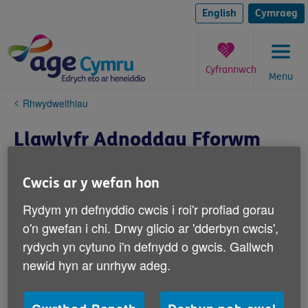
Skip
to
English
Cymraeg
content
Cyfrannwch
Menu
You
Rhwydweithiau
are
here:
Llawlyfr Adnoddau Fforwm
Cwcis ar y wefan hon
Rydym yn defnyddio cwcis i roi'r profiad gorau
o'n gwefan i chi. Drwy glicio ar 'dderbyn cwcis',
rydych yn cytuno i'n defnydd o gwcis. Gallwch
newid hyn ar unrhyw adeg.