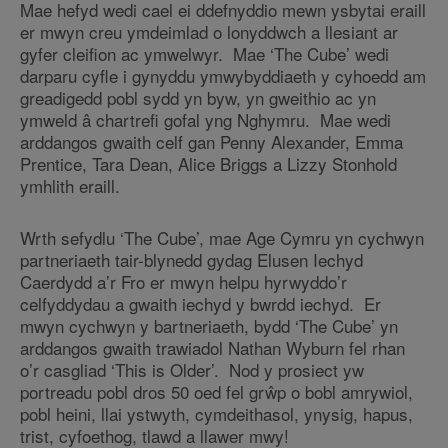
Mae hefyd wedi cael ei ddefnyddio mewn ysbytai eraill
er mwyn creu ymdeimlad o lonyddwch a llesiant ar
gyfer cleifion ac ymwelwyr. Mae ‘The Cube’ wedi
darparu cyfle i gynyddu ymwybyddiaeth y cyhoedd am
greadigedd pobl sydd yn byw, yn gweithio ac yn
ymweld â chartrefi gofal yng Nghymru. Mae wedi
arddangos gwaith celf gan Penny Alexander, Emma
Prentice, Tara Dean, Alice Briggs a Lizzy Stonhold
ymhlith eraill.
Wrth sefydlu ‘The Cube’, mae Age Cymru yn cychwyn
partneriaeth tair-blynedd gydag Elusen Iechyd
Caerdydd a’r Fro er mwyn helpu hyrwyddo’r
celfyddydau a gwaith iechyd y bwrdd iechyd. Er
mwyn cychwyn y bartneriaeth, bydd ‘The Cube’ yn
arddangos gwaith trawiadol Nathan Wyburn fel rhan
o’r casgliad ‘This is Older’. Nod y prosiect yw
portreadu pobl dros 50 oed fel grŵp o bobl amrywiol,
pobl heini, llai ystwyth, cymdeithasol, ynysig, hapus,
trist, cyfoethog, tlawd a llawer mwy!