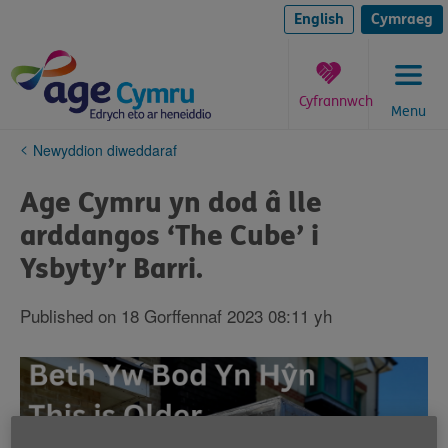
Skip
to
English
Cymraeg
content
Cyfrannwch
Menu
You
Newyddion diweddaraf
are
here:
Age Cymru yn dod â lle
arddangos ‘The Cube’ i
Ysbyty’r Barri.
Published on 18 Gorffennaf 2023 08:11 yh