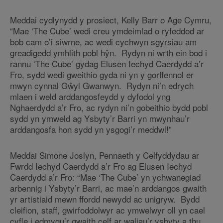
Meddai cydlynydd y prosiect, Kelly Barr o Age Cymru,
“Mae ‘The Cube’ wedi creu ymdeimlad o ryfeddod ar
bob cam o’i siwrne, ac wedi cychwyn sgyrsiau am
greadigedd ymhlith pobl hŷn. Rydyn ni wrth ein bod i
rannu ‘The Cube’ gydag Elusen Iechyd Caerdydd a’r
Fro, sydd wedi gweithio gyda ni yn y gorffennol er
mwyn cynnal Gŵyl Gwanwyn. Rydyn ni’n edrych
mlaen i weld arddangosfeydd y dyfodol yng
Nghaerdydd a’r Fro, ac rydyn ni’n gobeithio bydd pobl
sydd yn ymweld ag Ysbyty’r Barri yn mwynhau’r
arddangosfa hon sydd yn ysgogi’r meddwl!”
Meddai Simone Joslyn, Pennaeth y Celfyddydau ar
Fwrdd Iechyd Caerdydd a’r Fro ag Elusen Iechyd
Caerdydd a’r Fro: “Mae ‘The Cube’ yn ychwanegiad
arbennig i Ysbyty’r Barri, ac mae’n arddangos gwaith
yr artistiaid mewn ffordd newydd ac unigryw. Bydd
cleifion, staff, gwirfoddolwyr ac ymwelwyr oll yn cael
cyfle i edmygu’r gwaith celf ar waliau’r ysbyty a thu