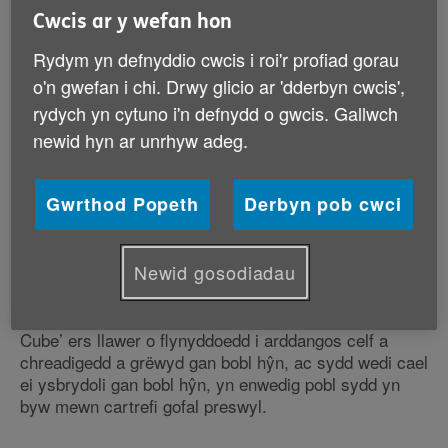
Cwcis ar y wefan hon
Rydym yn defnyddio cwcis i roi'r profiad gorau
o'n gwefan i chi. Drwy glicio ar 'dderbyn cwcis',
rydych yn cytuno i'n defnydd o gwcis. Gallwch
newid hyn ar unrhyw adeg.
Gwrthod Popeth
Derbyn pob cwci
Newid gosodiadau
Mae Age Cymru yn dod â lle arddangos ‘The Cube’ i
Ysbyty’r Barri. Mae’r elusen wedi defnyddio ‘The
Cube’ ers llawer o flynyddoedd i arddangos celf a
chreadigedd a grëwyd gan bobl hŷn, ac sydd wedi cael
ei ysbrydoli gan bobl hŷn, yn enwedig pobl sydd yn
byw mewn cartrefi gofal preswyl.