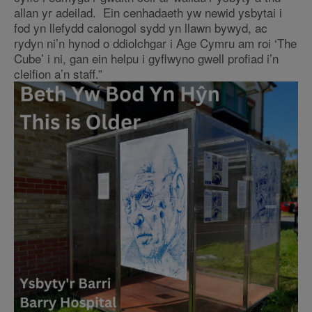
allan yr adeilad. Ein cenhadaeth yw newid ysbytai i
fod yn llefydd calonogol sydd yn llawn bywyd, ac
rydyn ni’n hynod o ddiolchgar i Age Cymru am roi ‘The
Cube’ i ni, gan ein helpu i gyflwyno gwell profiad i’n
cleifion a’n staff.”